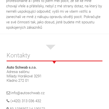
profesionálně a i přes to jsem měl pocit, že se ke mně
chovají vřele a přátelsky, nebyl z mé strany dotaz, na který by
neměli uspokojující odpověď, vyšli mi ve všem vstříc a
zanechali ve mně z nákupu opravdu skvělý pocit. Pokračujte
ve své činnosti tak, jako dosud, jistě budete mít spoustu
spokojených zákazníků
Kontakty
Auto Schwab s.r.o.
Adresa salónu:
Milady Horákové 3291
Kladno 272 01
info@autoschwab.cz
(+420) 313 036 432