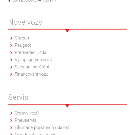
50.1238307,14.130171
Nové vozy
Citroën
Peugeot
Předváděcí jízda
Výkup ojetých vozů
Sjednání pojištění
Financování vozu
Servis
Opravy vozů
Pneuservis
Likvidace pojistných údálostí
Objednávka na servis