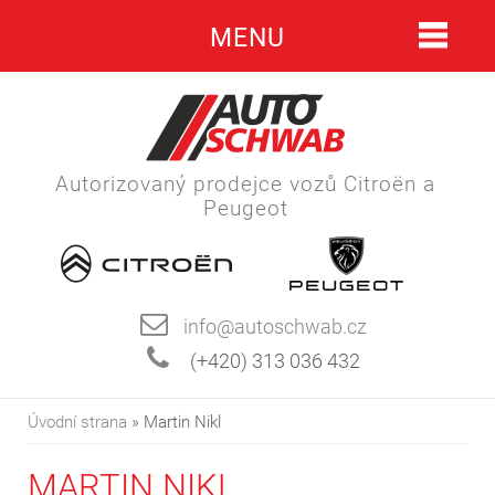
MENU
Autorizovaný prodejce vozů Citroën a
Peugeot
info@autoschwab.cz
(+420) 313 036 432
Úvodní strana
» Martin Nikl
MARTIN NIKL